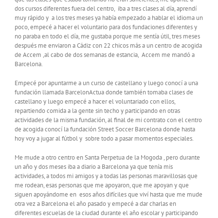
dos cursos diferentes fuera del centro, iba a tres clases al día, aprendí
muy rápido y a los tres meses ya había empezado a hablar el idioma un
poco, empecé a hacer el voluntario para dos fundaciones diferentes y
no paraba en todo el día, me gustaba porque me sentía útil, tres meses
después me enviaron a Cádiz con 22 chicos más a un centro de acogida
de Accem ,al cabo de dos semanas de estancia, Accem me mandó a
Barcelona.
Empecé por apuntarme a un curso de castellano y luego conocí a una
fundación llamada BarcelonActua donde también tomaba clases de
castellano y luego empecé a hacer el voluntariado con ellos,
repartiendo comida a la gente sin techo y participando en otras
actividades de la misma fundación, al final de mi contrato con el centro
de acogida conocí la fundación Street Soccer Barcelona donde hasta
hoy voy a jugar al fútbol y sobre todo a pasar momentos especiales.
Me mude a otro centro en Santa Perpetua de la Mogoda , pero durante
un año y dos meses iba a diario a Barcelona ya que tenía mis
actividades, a todos mi amigos y a todas las personas maravillosas que
me rodean, esas personas que me apoyaron, que me apoyan y que
siguen apoyándome en esos años difíciles que viví hasta que me mude
otra vez a Barcelona el año pasado y empecé a dar charlas en
diferentes escuelas de la ciudad durante el año escolar y participando