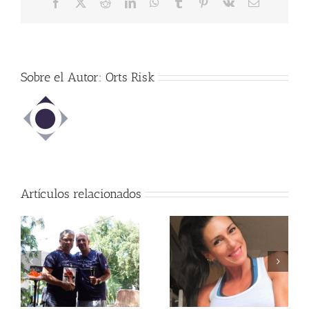
Facebook
X
Reddit
LinkedIn
WhatsApp
Tumblr
Pinterest
Vk
Correo
electrónico
Sobre el Autor:
Orts Risk
Artículos relacionados
Newsletter Nº15 –
Newsletter Nº14 –
MARZO 2024
DICIEMBRE 2023