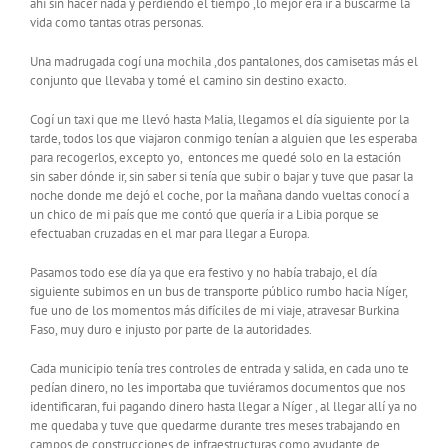
ahí sin hacer nada y perdiendo el tiempo ,lo mejor era ir a buscarme la
vida como tantas otras personas.
Una madrugada cogí una mochila ,dos pantalones, dos camisetas más el
conjunto que llevaba y tomé el camino sin destino exacto.
Cogí un taxi que me llevó hasta Malia, llegamos el día siguiente por la
tarde, todos los que viajaron conmigo tenían a alguien que les esperaba
para recogerlos, excepto yo, entonces me quedé solo en la estación
sin saber dónde ir, sin saber si tenía que subir o bajar y tuve que pasar la
noche donde me dejó el coche, por la mañana dando vueltas conocí a
un chico de mi país que me contó que quería ir a Libia porque se
efectuaban cruzadas en el mar para llegar a Europa.
Pasamos todo ese día ya que era festivo y no había trabajo, el día
siguiente subimos en un bus de transporte público rumbo hacia Níger,
fue uno de los momentos más difíciles de mi viaje, atravesar Burkina
Faso, muy duro e injusto por parte de la autoridades.
Cada municipio tenía tres controles de entrada y salida, en cada uno te
pedían dinero, no les importaba que tuviéramos documentos que nos
identificaran, fui pagando dinero hasta llegar a Níger , al llegar allí ya no
me quedaba y tuve que quedarme durante tres meses trabajando en
campos de construcciones de infraestructuras como ayudante de