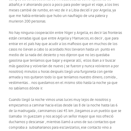
albañil,e ir ahorrando poco a poco para poder seguir el viaje, a los tres
meses cambié de rumbo, en vez de ir a Libia decidí ir por Argelia, ya
que me había enterado que hubo un naufragio de una patera y
murieron 200 personas.
No hay ninguna cooperación entre Niger y Argelia, es decir las fronteras
están cerradas igual que entre Argelia y Marruecos, es decir , que para
entrar en el país hay que acudir a los mafiosos que en muchos de los
casos no llevan a cabo lo acordado.Nos llevaron hasta un punto en
medio de la nada del desierto y nos dijeron que no les quedaba
gasolina que teníamos que bajar y esperar allí, ellos iban a ir buscar
más gasolina y volverían de nuevo ( se fueron y nunca volvieron a por
nosotros) minutos u horas después llegó una furgoneta con gente
armada y nos quitaron todo lo que teníamos nuestro dinero, comida ,
vestimentas… nos quedamos en el mismo sitio hasta la noche ya que
no sabíamos dónde ir.
Cuando llegó la noche vimos unas luces muy lejos de nosotros y
empezamos a caminar hacia ellas desde las 8 de la noche hasta las 6
de la madrugada , caminamos casi 45 km ,llegamos a un pueblo que se
llamaba In guezzam y nos acogió un señor mayor que nos ofreció
ducharnos y descansar , mientras llamó a unos de sus contactos que
compraba a subsaharianos para esclavizarlos, ese contacto vino a