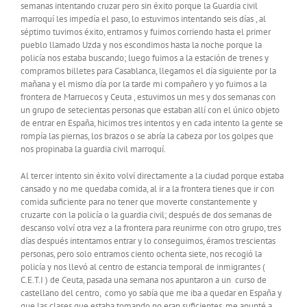
semanas intentando cruzar pero sin éxito porque la Guardia civil
marroquí les impedía el paso, lo estuvimos intentando seis días , al
séptimo tuvimos éxito, entramos y fuimos corriendo hasta el primer
pueblo llamado Uzda y nos escondimos hasta la noche porque la
policía nos estaba buscando; luego fuimos a la estación de trenes y
compramos billetes para Casablanca, llegamos el día siguiente por la
mañana y el mismo día por la tarde mi compañero y yo fuimos a la
frontera de Marruecos y Ceuta , estuvimos un mes y dos semanas con
un grupo de setecientas personas que estaban allí con el único objeto
de entrar en España, hicimos tres intentos y en cada intento la gente se
rompía las piernas, los brazos o se abría la cabeza por los golpes que
nos propinaba la guardia civil marroquí.
Al tercer intento sin éxito volví directamente a la ciudad porque estaba
cansado y no me quedaba comida, al ir a la frontera tienes que ir con
comida suficiente para no tener que moverte constantemente y
cruzarte con la policía o la guardia civil; después de dos semanas de
descanso volví otra vez a la frontera para reunirme con otro grupo, tres
días después intentamos entrar y lo conseguimos, éramos trescientas
personas, pero solo entramos ciento ochenta siete, nos recogió la
policía y nos llevó al centro de estancia temporal de inmigrantes (
C.E.T.I ) de Ceuta, pasada una semana nos apuntaron a un curso de
castellano del centro, como yo sabía que me iba a quedar en España y
que las clases que estaba tomando no eran suficientes, me apunté a