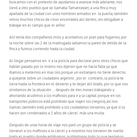
buscarnos con el pretexto de ayudarnos a avanzar más adelante, nos
llevó a otro pueblo que se llamaba Tamanrasset, a una finca muy
apartada de la ciudad con unos hombres armados en la puerta, también
vimos muchos chicos de color encerrados allí dentro, les obligaban a
trabajar en el campo que el señor.
Allí tenía dos compañeros míos y acordamos un plan para fugarnos, por
la noche sobre las 2 de la madrugada saltamos la pared de detrás de la
finca y fuimos corriendo hasta la ciudad.
Al llegar pensamos en ir a la policía para declarar pero otros chicos que
habían pasado por lo mismo nos dijeron que no hacía falta ya que
íbamos a meternos en mas líos porque un extranjero no tiene derecho
a quejarse sobre un ciudadano argelino , por el contrario, la policía te
lleva hasta la frontera en el desierto y te dejan allí tirado, por lo que nos
olvidamos de la situación … después de tres meses trabajando y
ahorrando acudimos a los mafiosos para ir a la capital porque en los
transportes públicos está prohibido que viajen los (negros),así nos
llaman, también está prohibido a los ciudadanos llevarnos, ya que si lo
hacen son condenados a 2 años de cárcel más una multa.
Después de unas horas de viaje nos paró un grupo de policía y se
llevaron a los mafiosos a la cárcel y a nosotros nos llevaron de vuelta
hasta el pueblo donde estábamos, quitándonos todo lo que teníamos