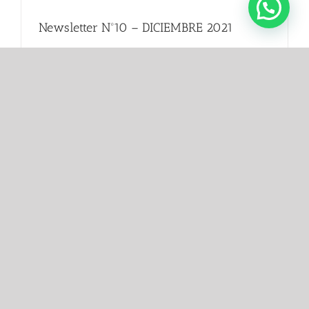
Newsletter Nº10 – DICIEMBRE 2021
Siempre había querido ser madre joven. Al año y medio de
casarme me quedé embarazada y fue mi mayor alegría. Pasé
un embarazo muy bueno sin ningún contratiempo. Llegó la
hora del parto y todo [...]