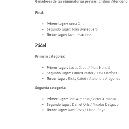
Ganadores de las eliminatorias previas:
Cristina Valenciano 
Final:
Primer lugar:
Anna Orts
Segundo lugar:
Joan Borreguero
Tercer lugar:
Javier Martínez
Pádel
Primera categoría:
Primer lugar:
Lucas Cabot / Marc Nonell
Segundo lugar:
Eduard Pastor / Xavi Martínez
Tercer lugar:
Ricky Cabot / Alejandra Aragonés
Segunda categoría:
Primer lugar:
Toni Almansa / Víctor Almansa
Segundo lugar:
Daniel Orts / Nicolás Delgado
Tercer lugar:
Xavi Casas / Manel Royo