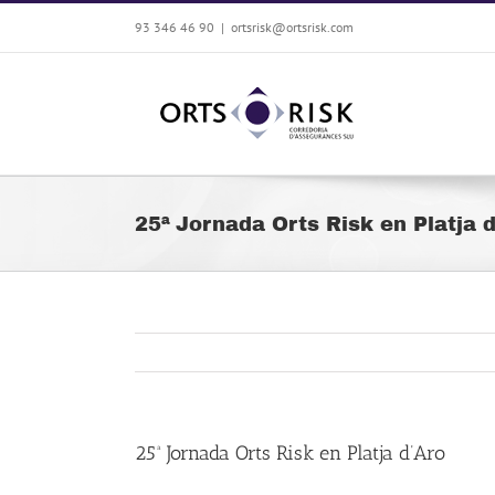
Saltar
93 346 46 90
|
ortsrisk@ortsrisk.com
al
contenido
25ª Jornada Orts Risk en Platja 
25ª Jornada Orts Risk en Platja d’Aro