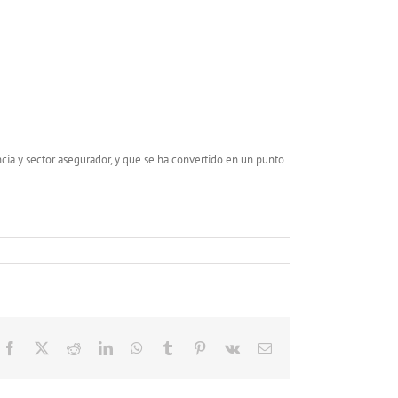
cia y sector asegurador, y que se ha convertido en un punto
Facebook
X
Reddit
LinkedIn
WhatsApp
Tumblr
Pinterest
Vk
Correo
electrónico