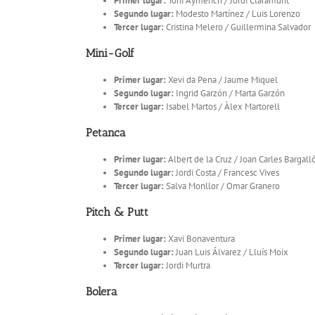
Primer lugar:
Toni Aymerich / Jordi Claramunt
Segundo lugar:
Modesto Martínez / Luis Lorenzo
Tercer lugar:
Cristina Melero / Guillermina Salvador
Mini-Golf
Primer lugar:
Xevi da Pena / Jaume Miquel
Segundo lugar:
Ingrid Garzón / Marta Garzón
Tercer lugar:
Isabel Martos / Àlex Martorell
Petanca
Primer lugar:
Albert de la Cruz / Joan Carles Bargall
Segundo lugar:
Jordi Costa / Francesc Vives
Tercer lugar:
Salva Monllor / Omar Granero
Pitch & Putt
Primer lugar:
Xavi Bonaventura
Segundo lugar:
Juan Luis Álvarez / Lluís Moix
Tercer lugar:
Jordi Murtra
Bolera