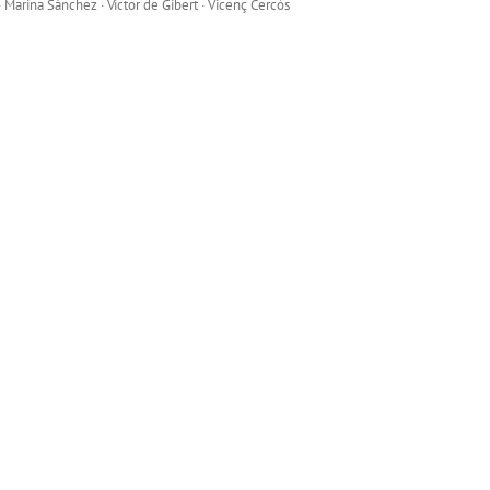
· Marina Sánchez · Víctor de Gibert · Vicenç Cercós