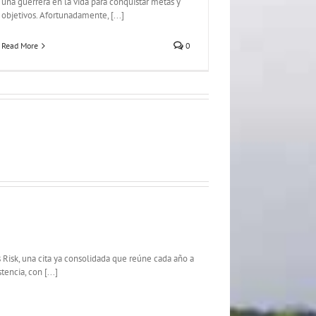
una guerrera en la vida para conquistar metas y
objetivos. Afortunadamente, [...]
Read More
0
ts Risk, una cita ya consolidada que reúne cada año a
encia, con [...]