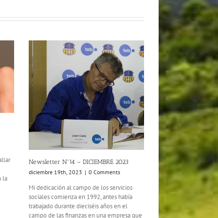
llar
Newsletter Nº14 – DICIEMBRE 2023
diciembre 19th, 2023
|
0 Comments
 la
Mi dedicación al campo de los servicios
sociales comienza en 1992, antes había
trabajado durante dieciséis años en el
campo de las finanzas en una empresa que