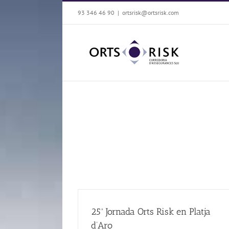
Saltar
93 346 46 90
|
ortsrisk@ortsrisk.com
al
contenido
25ª Jornada Orts Risk en Platja
d’Aro