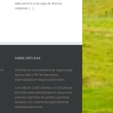
daba servicio a las cajas de ahorros
catalanas. [...]
SOBRE ORTS RISK
com
Orts Risk es una correduría de seguros que
nace el año 1.997 en Barcelona,
especializada en seguros personales.
Con más de 2.600 clientes y 3.150 pólizas,
Orts Risk está especializada en soluciones
para los colectivos de peritos y personal
sanitario, con coberturas especialmente
diseñadas para ellos.