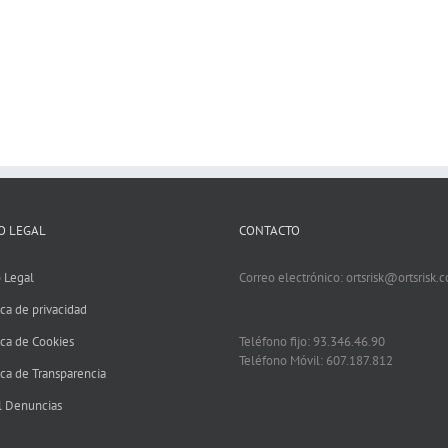
O LEGAL
CONTACTO
 Legal
Correo electrónico: ortsrisk@ortsrisk.
ica de privacidad
ica de Cookies
Teléfono fijo: 93.346.46.90
Teléfono Móvil: 607.187.812
ica de Transparencia
l Denuncias