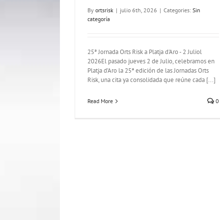
By
ortsrisk
|
julio 6th, 2026
|
Categories:
Sin
categoría
Newsletter Nº16 – JULIO 2024
Newsletter
25ª Jornada Orts Risk a Platja d'Aro - 2 Juliol
2026El pasado jueves 2 de Julio, celebramos en
Platja d’Aro la 25ª edición de las Jornadas Orts
Risk, una cita ya consolidada que reúne cada [...]
Read More
0