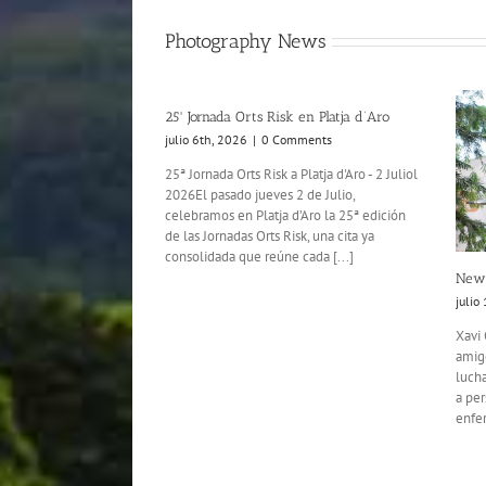
Photography News
25ª Jornada Orts Risk en Platja d’Aro
julio 6th, 2026
|
0 Comments
25ª Jornada Orts Risk a Platja d'Aro - 2 Juliol
2026El pasado jueves 2 de Julio,
celebramos en Platja d’Aro la 25ª edición
de las Jornadas Orts Risk, una cita ya
consolidada que reúne cada [...]
News
julio
Xavi 
amigo
lucha
a per
enfer