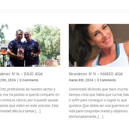
letter Nº16 – JULIO 2024
Newsletter Nº15 – MARZO 2024
 15th, 2024
|
0 Comments
marzo 8th, 2024
|
0 Comments
Orts, profesional de nuestro sector y
Comenzaré diciendo que hace mucho
, me ha pedido si quería compartir mi
tiempo creía que había que luchar, bata
 contra el cáncer, por si puede ayudar
o sufrir para conseguir o lograr lo que
sonas que estén en este proceso. Esta
quisiera. Que debía ser una guerrera en
medad afecta a tantas [...]
vida para conquistar metas y objetivos.
Afortunadamente, [...]