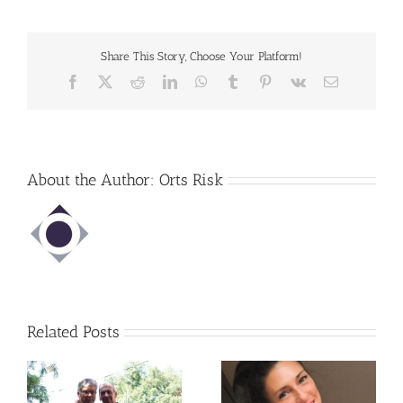
Share This Story, Choose Your Platform!
Facebook
X
Reddit
LinkedIn
WhatsApp
Tumblr
Pinterest
Vk
Email
About the Author:
Orts Risk
Related Posts