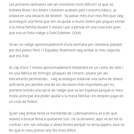
Les primeres setmanes van ser moments molt difícils!! Ja que no
trobava feina i els diners s´estaven acabant pels consums bàsics, ja
estava en una situació de destret.. Va passar més d’un mes fins que vaig
aconseguir una feina que em va ajudar a reunir diners per poguer enviar
a la meva família durant 3 mesos i per a pensar en una cosa més gran
que era un futur viatge a Sant Esteban (Xile).
Va ser un viatge aproximadament d’una setmana per carretera, passant
per dos països Perú i l’Equador, finalment vaig arribar al meu objectiu
que era Xile.
Al cap d’uns 7 mesos aproximadament treballant en un cultiu de raïm i
en una fàbrica de formigó, (plaques de ciment i pilars) per als
tancaments perimetrals… vaig aconseguir estalviar una suma de diners
suficients per pendre una de les decisions mès importants per mi,
prenent només una opció de viatge que va ser Espanya perquè el meu
motiu principal era poder ajudar a la meva família i en desprès jugar en
un club de futbol.
Quan vaig arribar tenia la mentalitat de Llatinoamèrica, és a dir, que
anaves a buscar feina a qualsevol lloc i te la donaven, aquí va ser tot el
contrari i em van rebutjar a vàries feines perquè no tenia papers, això va
fer que el meu primer any fòs molt difícil.