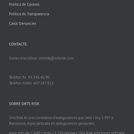
Política de Cookies
Política de Transparencia
Canal Denuncies
CONTACTE
Correu electrònic: ortsrisk@ortsrisk.com
Telèfon fix: 93.346.46.90
Telèfon mòbil: 607.187.812
SOBRE ORTS RISK
Orts Risk és una corredoria d’assegurances que neix l’any 1.997 a
Barcelona, especialitzada en assegurances personals.
Amb més de 2.600 clients i 3.150 pòlisses, Orts Risk està especialitzada