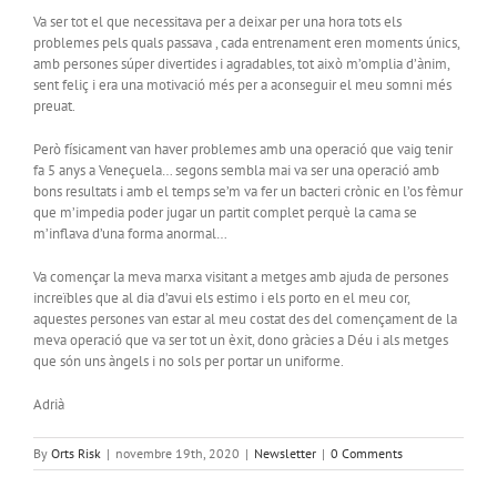
Va ser tot el que necessitava per a deixar per una hora tots els
problemes pels quals passava , cada entrenament eren moments únics,
amb persones súper divertides i agradables, tot això m’omplia d’ànim,
sent feliç i era una motivació més per a aconseguir el meu somni més
preuat.
Però físicament van haver problemes amb una operació que vaig tenir
fa 5 anys a Veneçuela… segons sembla mai va ser una operació amb
bons resultats i amb el temps se’m va fer un bacteri crònic en l’os fèmur
que m’impedia poder jugar un partit complet perquè la cama se
m’inflava d’una forma anormal…
Va començar la meva marxa visitant a metges amb ajuda de persones
increïbles que al dia d’avui els estimo i els porto en el meu cor,
aquestes persones van estar al meu costat des del començament de la
meva operació que va ser tot un èxit, dono gràcies a Déu i als metges
que són uns àngels i no sols per portar un uniforme.
Adrià
By
Orts Risk
|
novembre 19th, 2020
|
Newsletter
|
0 Comments