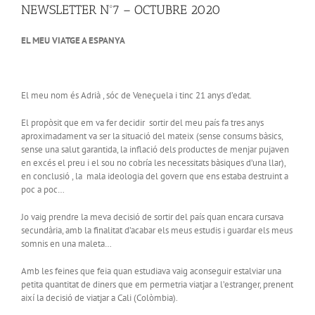
NEWSLETTER Nº7 – OCTUBRE 2020
EL MEU VIATGE A ESPANYA
El meu nom és Adrià , sóc de Veneçuela i tinc 21 anys d’edat.
El propòsit que em va fer decidir sortir del meu país fa tres anys
aproximadament va ser la situació del mateix (sense consums bàsics,
sense una salut garantida, la inflació dels productes de menjar pujaven
en excés el preu i el sou no cobría les necessitats bàsiques d’una llar),
en conclusió , la mala ideologia del govern que ens estaba destruint a
poc a poc…
Jo vaig prendre la meva decisió de sortir del país quan encara cursava
secundària, amb la finalitat d’acabar els meus estudis i guardar els meus
somnis en una maleta…
Amb les feines que feia quan estudiava vaig aconseguir estalviar una
petita quantitat de diners que em permetria viatjar a l’estranger, prenent
així la decisió de viatjar a Cali (Colòmbia).