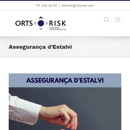
Skip
93 346 46 90
|
ortsrisk@ortsrisk.com
to
content
Assegurança d’Estalvi