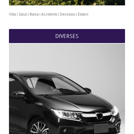
Vida | Salut | Baixa | Accidents | Decessos | Estalvi
DIVERSES