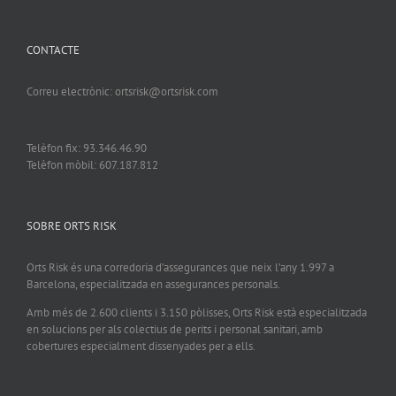
CONTACTE
Correu electrònic: ortsrisk@ortsrisk.com
Telèfon fix: 93.346.46.90
Telèfon mòbil: 607.187.812
SOBRE ORTS RISK
Orts Risk és una corredoria d’assegurances que neix l’any 1.997 a
Barcelona, especialitzada en assegurances personals.
Amb més de 2.600 clients i 3.150 pòlisses, Orts Risk està especialitzada
en solucions per als colectius de perits i personal sanitari, amb
cobertures especialment dissenyades per a ells.