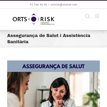
Skip
93 346 46 90
|
ortsrisk@ortsrisk.com
to
content
Assegurança de Salut i Assistència
Sanitària