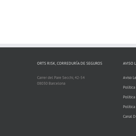
ORTS RISK, CORREDURÍA DE SEGUROS
AVISO 
Carrer del Pare Secchi, 42-54
Aviso L
08030 Barcelona
Política
Política
Política
Canal D