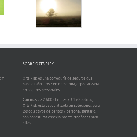
SOBRE ORTS RISK
com
Orts Risk es una correduría de seguros que
nace el año 1.997 en Barcelona, especializada
en seguros personales.
Con más de 2.600 clientes y 3.150 pólizas,
Orts Risk está especializada en soluciones para
los colectivos de peritos y personal sanitario,
con coberturas especialmente diseñadas para
ellos.