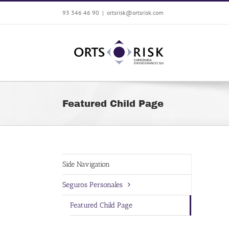
Saltar
93 346 46 90
|
ortsrisk@ortsrisk.com
al
contenido
Featured Child Page
Side Navigation
Seguros Personales
Featured Child Page