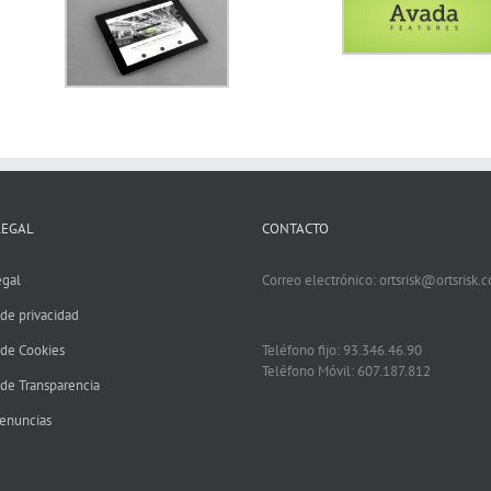
LEGAL
CONTACTO
egal
Correo electrónico: ortsrisk@ortsrisk.
 de privacidad
 de Cookies
Teléfono fijo: 93.346.46.90
Teléfono Móvil: 607.187.812
 de Transparencia
enuncias