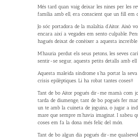
Més tard quan vaig deixar les nines per les r
família amb ell, era conscient que un fill em
Jo sóc portadora de la malaltia d’Aitor. Això 
encara així a vegades em sento culpable. Pe
hagués deixat de conèixer a aquesta increïble
M’hauria perdut els seus petons, les seves ca
sentir-se segur, aquests petits detalls amb el
Aquesta maleïda síndrome s’ha portat la seva v
crisis epilèptiques. Li ha robat tantes coses!!
Tant de bo Aitor pogués dir-me mamà com jo 
tarda de diumenge, tant de bo pogués fer manu
un te amb la cuineta de joguina, o jugar a ind
mare que sempre m’havia imaginat. I sabeu qu
coses em fa la dona més feliç del món.
Tant de bo algun dia pogués dir-me qualsevol 