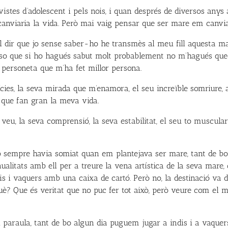
evistes d’adolescent i pels nois, i quan després de diversos an
 canviaria la vida. Però mai vaig pensar que ser mare em canvi
vol dir que jo sense saber-ho he transmès al meu fill aquesta m
nso que si ho hagués sabut molt probablement no m’hagués qu
 personeta que m’ha fet millor persona.
rícies, la seva mirada que m’enamora, el seu increïble somriure
l que fan gran la meva vida.
eu, la seva comprensió, la seva estabilitat, el seu to muscular…
sempre havia somiat quan em plantejava ser mare, tant de bo p
alitats amb ell per a treure la vena artística de la seva mare
is i vaquers amb una caixa de cartó. Però no, la destinació va 
è? Que és veritat que no puc fer tot això, però veure com el m
paraula, tant de bo algun dia puguem jugar a indis i a vaquers,