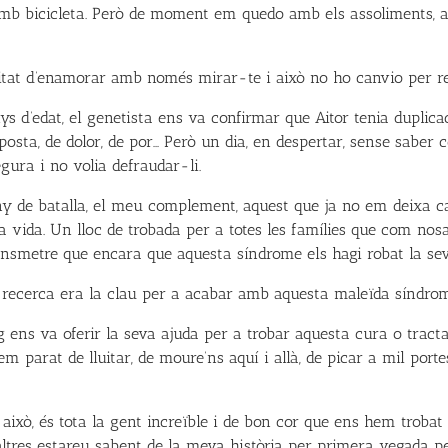
r amb bicicleta. Però de moment em quedo amb els assoliments,
acitat d’enamorar amb només mirar-te i això no ho canvio per r
s d’edat, el genetista ens va confirmar que Aitor tenia duplic
posta, de dolor, de por… Però un dia, en despertar, sense saber
gura i no volia defraudar-li.
y de batalla, el meu complement, aquest que ja no em deixa c
a vida. Un lloc de trobada per a totes les famílies que com nos
nsmetre que encara que aquesta síndrome els hagi robat la sev
la recerca era la clau per a acabar amb aquesta maleïda síndrom
ng ens va oferir la seva ajuda per a trobar aquesta cura o tra
em parat de lluitar, de moure’ns aquí i allà, de picar a mil por
ixò, és tota la gent increïble i de bon cor que ens hem trobat e
altres estareu sabent de la meva història per primera vegada