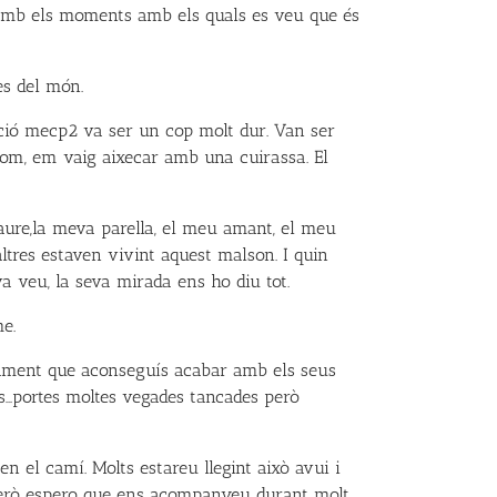
 amb els moments amb els quals es veu que és
es del món.
ació mecp2 va ser un cop molt dur. Van ser
 com, em vaig aixecar amb una cuirassa. El
aure,la meva parella, el meu amant, el meu
altres estaven vivint aquest malson. I quin
a veu, la seva mirada ens ho diu tot.
e.
ctament que aconseguís acabar amb els seus
tes…portes moltes vegades tancades però
n el camí. Molts estareu llegint això avui i
 però espero que ens acompanyeu durant molt