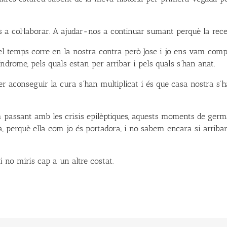
 a col·laborar. A ajudar-nos a continuar sumant perquè la rece
el temps corre en la nostra contra però Jose i jo ens vam com
ndrome, pels quals estan per arribar i pels quals s’han anat.
er aconseguir la cura s’han multiplicat i és que casa nostra s’ha
m passant amb les crisis epilèptiques, aquests moments de germ
a, perquè ella com jo és portadora, i no sabem encara si arribar
i no miris cap a un altre costat.