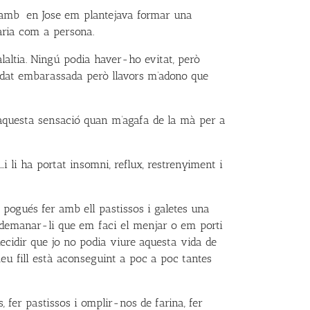
ys amb en Jose em plantejava formar una
aria com a persona.
alaltia. Ningú podia haver-ho evitat, però
edat embarassada però llavors m’adono que
, aquesta sensació quan m’agafa de la mà per a
i li ha portat insomni, reflux, restrenyiment i
ogués fer amb ell pastissos i galetes una
, demanar-li que em faci el menjar o em porti
decidir que jo no podia viure aquesta vida de
eu fill està aconseguint a poc a poc tantes
 fer pastissos i omplir-nos de farina, fer