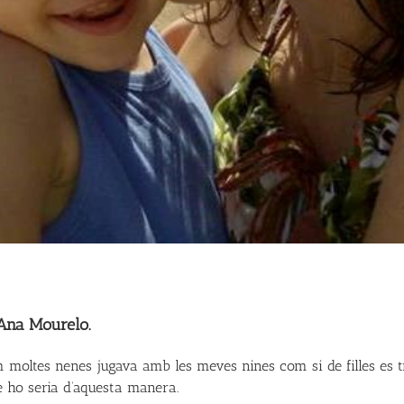
Ana Mourelo.
 moltes nenes jugava amb les meves nines com si de filles es t
e ho seria d’aquesta manera.