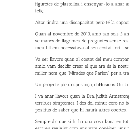
figuretes de plastelina i ensenyar-lo a ana
feliç.
Aitor tindrà una discapacitat però té la cap
Quan al novembre de 2013, amb tan sols 3 any
setmanes de llàgrimes, de preguntes sense res
meu fill em necessitava al seu costat fort i se
Va ser llavors quan al costat del meu compan
amic, vam decidir crear el que ara és la nostr
millor nom que “Mirades que Parlen” per a tra
Un projecte ple d’esperança, d’il·lusions…On 
I va anar llavors quan la Dra. Judith Armstro
terribles símptomes. I des del minut cero no h
positius de saber que hi haurà altres obertes.
Sempre dic que si hi ha una cosa bona en tot a
estareu revivint com ens vam conèixer, uns 