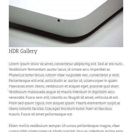
HDR Gallery
Lorem ipsum dolor sit amet, consectetur adipiscing elit. Sed ac est nunc.
Vestibulum fermentum auctor lacus, id ornare arcu imperdiet ac.
Phasellus tortor tellus, rutrum vitae vulputate nec, consectetur a velit.
Pellentesque elit erat, sollicitudin ac auctor ut, ullamcorper in quam.
Maecenas enim libero, vestibulum et aliquet eget, placerat quis diam.
Vestibulum malesuada augue et mauris interdum in dignissim arcu
venenatis. Fusce sem elit, lobortis eu feugiat sit amet, vehicula at est.
Proin sed ipsum ligula, non aliquet ipsum. Mauris elementum turpis ac
libero lobortis facilisis. Cras eget tincidunt tortor. Nam et faucibus
mauris. Fusce sit amet pellentesque est.
Etiam mollis vestibulum semper. Ut cursus pellentesque magna, vitae
cursus nibh ullamcorper ut. Morbi suscipit, risus eu interdum auctor, eros