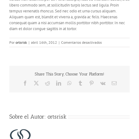
libero commodo sem, at sollicitudin turpis lectus sed ligula. Proin
tempus venenatis rhoncus. Sed nec odio et urna cursus aliquam.
Aliquam quam est, blandit et viverra a, gravida ac felis. Maecenas
consequat quam a nisi accumsan mollis porttitor nibh porttitor. In nec
diam et dolor congue sagittis in at tortor.
en
Por
ortsrisk
|
abril 16th, 2012
|
Comentarios desactivados
HDR
Gallery
Share This Story, Choose Your Platform!
Facebook
X
Reddit
LinkedIn
WhatsApp
Tumblr
Pinterest
Vk
Correo
electrónico
Sobre el Autor:
ortsrisk