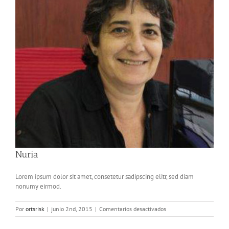
Nuria
Lorem ipsum dolor sit amet, consetetur sadipscing elitr, sed diam
nonumy eirmod.
en
Por
ortsrisk
|
junio 2nd, 2015
|
Comentarios desactivados
Nuria