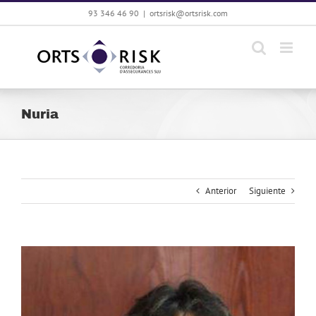
Saltar
93 346 46 90
|
ortsrisk@ortsrisk.com
al
contenido
Nuria
Anterior
Siguiente
Ver
imagen
más
grande