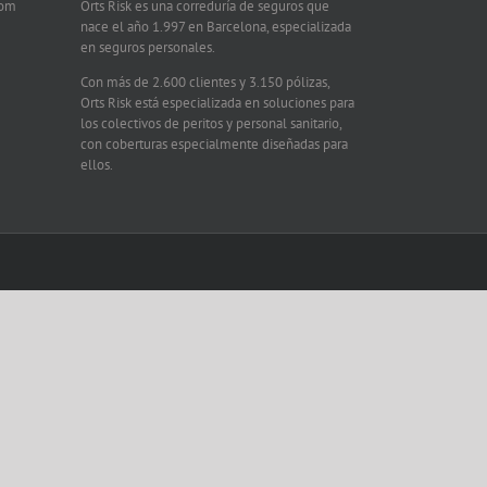
com
Orts Risk es una correduría de seguros que
nace el año 1.997 en Barcelona, especializada
en seguros personales.
Con más de 2.600 clientes y 3.150 pólizas,
Orts Risk está especializada en soluciones para
los colectivos de peritos y personal sanitario,
con coberturas especialmente diseñadas para
ellos.