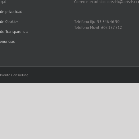
egal
Correo electrónico: ortsrisk@ortsrisk.
 de privacidad
 de Cookies
Teléfono fijo: 93.346.46.90
Teléfono Móvil: 607.187.812
 de Transparencia
enuncias
olvento Consulting