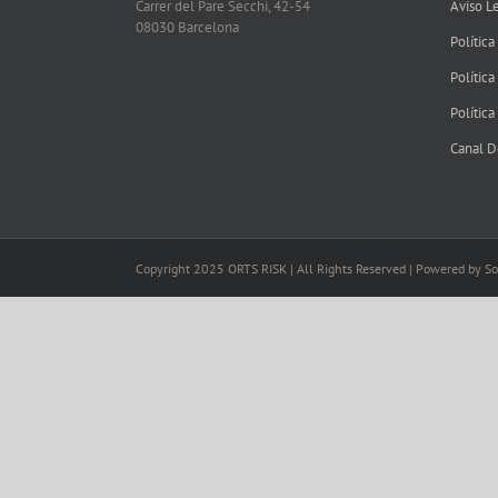
Carrer del Pare Secchi, 42-54
Aviso L
08030 Barcelona
Política
Política
Política
Canal D
Copyright 2025 ORTS RISK | All Rights Reserved | Powered by S