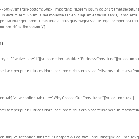
50969{margin-bottom: 30px !important;}”]Lorem ipsum dolor sit amet sectetur adi
, in dictum sem. Vivamus sed molestie sapien. Aliquam et facilisis arcu, ut molestie
per, lacinia eget lorem. Proin feugiat risus quis magna sagittis, eget semper nisl 
ttom: 40px !important;}”]
n
style-3″ active_tab=”1″][vc_accordion_tab title=”Business Consulting”][vc_column_
rci semper purus ultrices idorbi nec lorem risus orbi vitae felis eros quis massa feu
dion_tab][vc_accordion_tab title=”Why Choose Our Consultents”][vc_column_text]
rci semper purus ultrices idorbi nec lorem risus orbi vitae felis eros quis massa feu
ion_tab][vc_accordion_tab title=”Transport & Logistics Consulting”][vc_column_text]