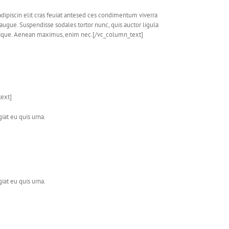
piscin elit cras feuiat antesed ces condimentum viverra
 augue. Suspendisse sodales tortor nunc, quis auctor ligula
tristique. Aenean maximus, enim nec.[/vc_column_text]
text]
giat eu quis urna.
giat eu quis urna.