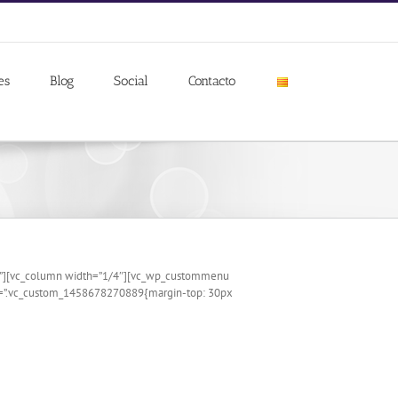
es
Blog
Social
Contacto
;}”][vc_column width=”1/4″][vc_wp_custommenu
ss=”.vc_custom_1458678270889{margin-top: 30px