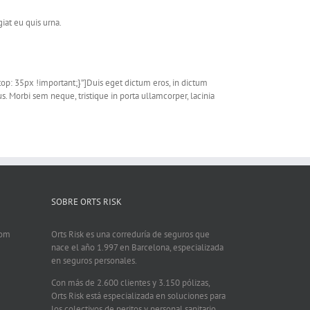
giat eu quis urna.
p: 35px !important;}”]Duis eget dictum eros, in dictum
s. Morbi sem neque, tristique in porta ullamcorper, lacinia
SOBRE ORTS RISK
com
Orts Risk es una correduría de seguros que
nace el año 1.997 en Barcelona, especializada
en seguros personales.
Con más de 2.600 clientes y 3.150 pólizas,
Orts Risk está especializada en soluciones para
los colectivos de peritos y personal sanitario,