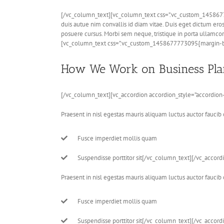
[/vc_column_text][vc_column_text css=”.vc_custom_14586777
duis autue nim convallis id diam vitae. Duis eget dictum eros
posuere cursus. Morbi sem neque, tristique in porta ullamcor
[vc_column_text css=”.vc_custom_1458677773095{margin-bo
How We Work on Business Pla
[/vc_column_text][vc_accordion accordion_style=”accordion-
Praesent in nisl egestas mauris aliquam luctus auctor faucib o
Fusce imperdiet mollis quam
Suspendisse porttitor sit[/vc_column_text][/vc_accor
Praesent in nisl egestas mauris aliquam luctus auctor faucib o
Fusce imperdiet mollis quam
Suspendisse porttitor sit[/vc_column_text][/vc_accord