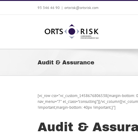
Saltar
93 346 46 90
|
ortsrisk@ortsrisk.com
al
contenido
Audit & Assurance
[vc_row css=”.vc_custom_1458676806538{margin-bottom: 0
nav_menu=”7″ el_class=”consulting”][/vc_column][vc_colu
!important;margin-bottom: 40px !important;}”]
Audit & Assur