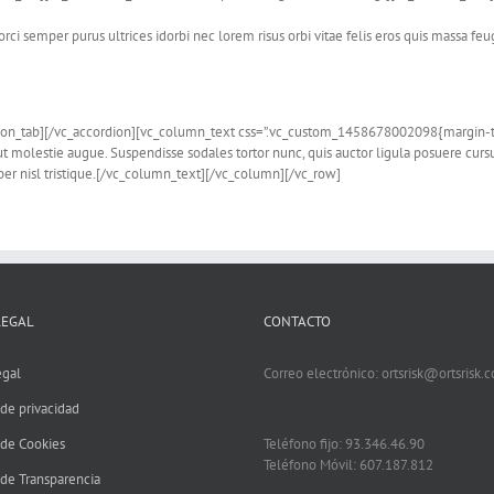
rci semper purus ultrices idorbi nec lorem risus orbi vitae felis eros quis massa feu
dion_tab][/vc_accordion][vc_column_text css=”.vc_custom_1458678002098{margin-to
ut molestie augue. Suspendisse sodales tortor nunc, quis auctor ligula posuere cursu
mper nisl tristique.[/vc_column_text][/vc_column][/vc_row]
LEGAL
CONTACTO
egal
Correo electrónico: ortsrisk@ortsrisk.
 de privacidad
 de Cookies
Teléfono fijo: 93.346.46.90
Teléfono Móvil: 607.187.812
 de Transparencia