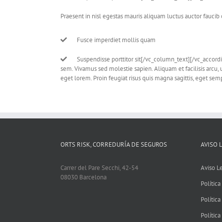
Praesent in nisl egestas mauris aliquam luctus auctor faucib o
Fusce imperdiet mollis quam
Suspendisse porttitor sit[/vc_column_text][/vc_accor
sem. Vivamus sed molestie sapien. Aliquam et facilisis arcu, 
eget lorem. Proin feugiat risus quis magna sagittis, eget se
ORTS RISK, CORREDURÍA DE SEGUROS
AVISO 
Carrer del Pare Secchi, 42-54
Aviso L
08030 Barcelona
Política
Política
Política